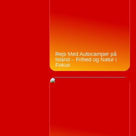
Rejs Med Autocamper på
Island – Frihed og Natur i
Fokus