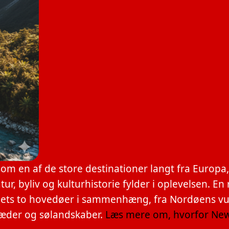
m en af de store destinationer langt fra Europa
r, byliv og kulturhistorie fylder i oplevelsen. En 
ndets to hovedøer i sammenhæng, fra Nordøens v
kæder og sølandskaber.
Læs mere om, hvorfor Ne