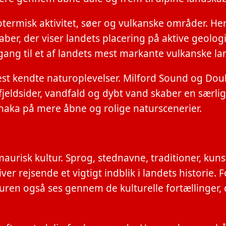
termisk aktivitet, søer og vulkanske områder. H
er, der viser landets placering på aktive geologi
ng til et af landets mest markante vulkanske la
est kendte naturoplevelser. Milford Sound og Dou
fjeldsider, vandfald og dybt vand skaber en særli
ka på mere åbne og rolige naturscenerier.
urisk kultur. Sprog, stednavne, traditioner, kuns
er rejsende et vigtigt indblik i landets historie. 
ren også ses gennem de kulturelle fortællinger, 