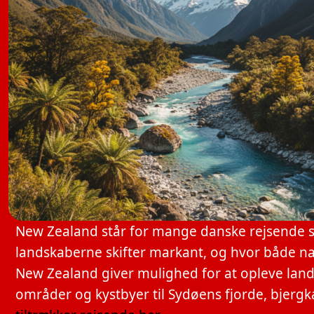
New Zealand står for mange danske rejsende so
landskaberne skifter markant, og hvor både natu
New Zealand giver mulighed for at opleve la
områder og kystbyer til Sydøens fjorde, bjerg