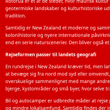
Rotorua er et af de steder, hvor maurisk kult
geotermiske landskaber og kulturhistoriske ud
tradition.
Samtidig er New Zealand et moderne og samme
kolonihistorie og nyere internationale påvirkni
end en serie naturscenerier. Den bliver også et
Rejseformen passer til landets geografi
En rundrejse i New Zealand kræver tid, men lan
at bevæge sig fra nord mod syd eller omvendt
overskuelige sammenlignet med mange andre o
bjerge, kystområder og små byer, hvor selve tr
Bil og autocamper er udbredte måder at rejse p
og mindre lokalsamfund. Samtidig findes der i