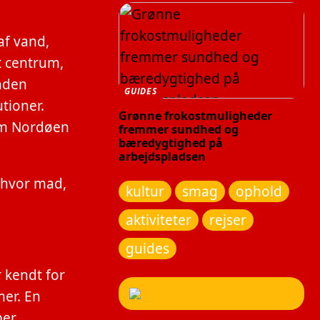
af vand,
t centrum,
anden
GUIDES
utioner.
Grønne frokostmuligheder
em Nordøen
fremmer sundhed og
bæredygtighed på
arbejdspladsen
, hvor mad,
kultur
smag
ophold
aktiviteter
rejser
guides
 kendt for
mer. En
er.