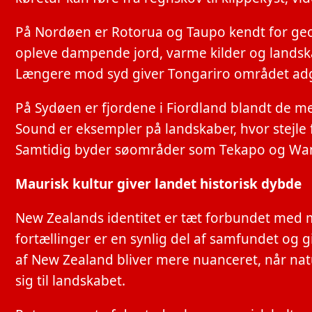
På Nordøen er Rotorua og Taupo kendt for geo
opleve dampende jord, varme kilder og landskab
Længere mod syd giver Tongariro området adga
På Sydøen er fjordene i Fiordland blandt de m
Sound er eksempler på landskaber, hvor stejle 
Samtidig byder søområder som Tekapo og Wana
Maurisk kultur giver landet historisk dybde
New Zealands identitet er tæt forbundet med ma
fortællinger er en synlig del af samfundet og giv
af New Zealand bliver mere nuanceret, når natu
sig til landskabet.