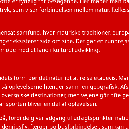
ur ofte er tydelig for besøgende. Her møder man b
tryk, som viser forbindelsen mellem natur, fælles
nsat samfund, hvor mauriske traditioner, europ
nger eksisterer side om side. Det gør en rundrejse
 møde med et land i kulturel udvikling.
dets form gør det naturligt at rejse etapevis. M
, så oplevelserne hænger sammen geografisk. Af
versøiske destinationer, men vejene går ofte 
ansporten bliver en del af oplevelsen.
å, fordi de giver adgang til udsigtspunkter, nati
ndenrigsfly, færger og busforbindelser, som kan g