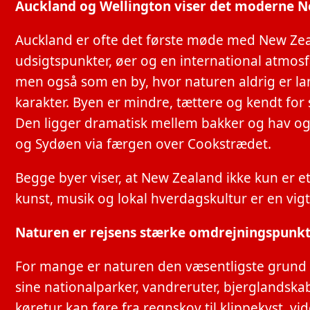
Auckland og Wellington viser det moderne 
Auckland er ofte det første møde med New Zea
udsigtspunkter, øer og en international atmos
men også som en by, hvor naturen aldrig er la
karakter. Byen er mindre, tættere og kendt for si
Den ligger dramatisk mellem bakker og hav o
og Sydøen via færgen over Cookstrædet.
Begge byer viser, at New Zealand ikke kun er e
kunst, musik og lokal hverdagskultur er en vigt
Naturen er rejsens stærke omdrejningspunk
For mange er naturen den væsentligste grund t
sine nationalparker, vandreruter, bjerglandskabe
køretur kan føre fra regnskov til klippekyst, v