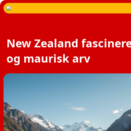
New Zealand fascinerer
og maurisk arv