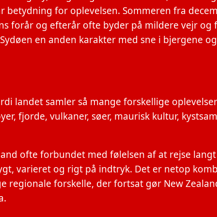
har betydning for oplevelsen. Sommeren fra decemb
ns forår og efterår ofte byder på mildere vejr og 
ær Sydøen en anden karakter med sne i bjergene o
rdi landet samler så mange forskellige oplevelser 
r, fjorde, vulkaner, søer, maurisk kultur, kystsa
and ofte forbundet med følelsen af at rejse lang
gt, varieret og rigt på indtryk. Det er netop kom
regionale forskelle, der fortsat gør New Zealand 
a.