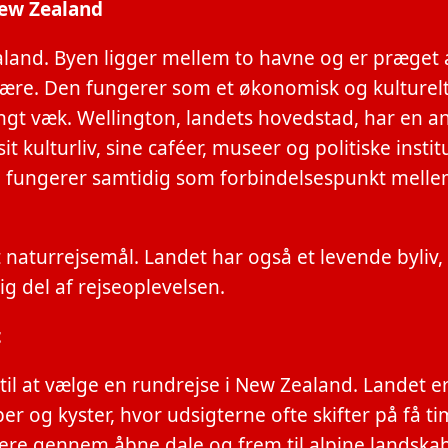
New Zealand
land. Byen ligger mellem to havne og er præget 
fære. Den fungerer som et økonomisk og kulturel
ngt væk. Wellington, landets hovedstad, har en 
t kulturliv, sine caféer, museer og politiske instit
g fungerer samtidig som forbindelsespunkt mell
t naturrejsemål. Landet har også et levende byliv
ig del af rejseoplevelsen.
t
il at vælge en rundrejse i New Zealand. Landet er
r og kyster, hvor udsigterne ofte skifter på få ti
idere gennem åbne dale og frem til alpine landskab