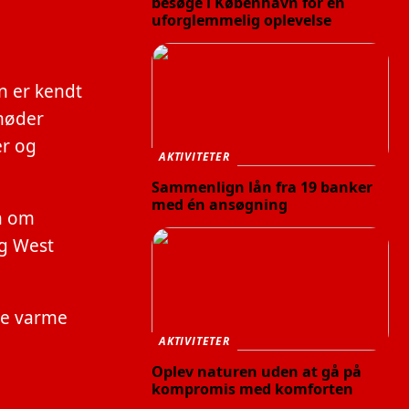
besøge i København for en
uforglemmelig oplevelse
n er kendt
 møder
er og
AKTIVITETER
Sammenlign lån fra 19 banker
med én ansøgning
n om
og West
de varme
AKTIVITETER
Oplev naturen uden at gå på
kompromis med komforten