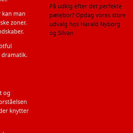
På udkig efter det perfekte
er kan man
pælebor? Opdag vores store
ske zoner.
udvalg hos Harald Nyborg
ndskaber.
og Silvan
btful
g dramatik.
t og
Forståelsen
der knytter