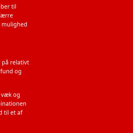
er til
færre
g mulighed
på relativt
mfund og
t væk og
binationen
til et af