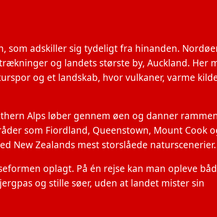
 som adskiller sig tydeligt fra hinanden. Nordøe
trækninger og landets største by, Auckland. Her
rspor og et landskab, hvor vulkaner, varme kild
Southern Alps løber gennem øen og danner ramme
 Områder som Fiordland, Queenstown, Mount Cook 
 med New Zealands mest storslåede naturscenerier.
jseformen oplagt. På én rejse kan man opleve bå
ergpas og stille søer, uden at landet mister sin