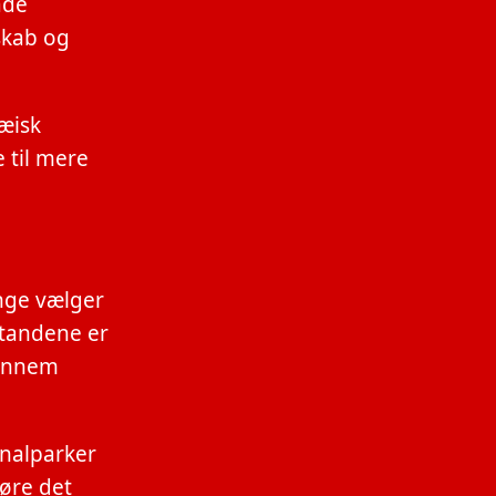
åde
skab og
æisk
 til mere
ange vælger
standene er
gennem
onalparker
øre det