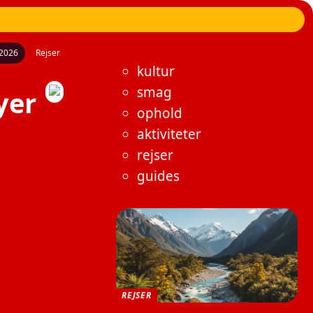
/2026
Rejser
kultur
smag
yer
ophold
aktiviteter
rejser
guides
REJSER