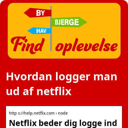
Hvordan logger man
ud af netflix
http s://help.netflix.com › node
Netflix beder dig logge ind