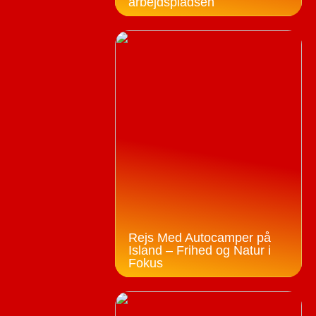
arbejdspladsen
Rejs Med Autocamper på
Island – Frihed og Natur i
Fokus