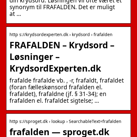
din krydsord. Løsningen vil ofte været et
synonym til FRAFALDEN. Det er muligt
at …
http s://krydsordexperten.dk › krydsord › frafalden
FRAFALDEN – Krydsord –
Løsninger –
KrydsordExperten.dk
frafalde frafalde vb. , -r, frafaldt, frafaldet
(foran fælleskønsord frafalden el.
frafaldet), frafaldne (jf. § 31-34); en
frafalden el. frafaldet sigtelse; …
http s://sproget.dk › lookup › SearchableText=frafalden
frafalden — sproget.dk