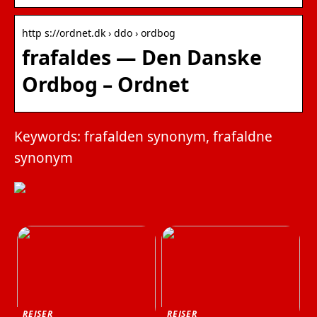
http s://ordnet.dk › ddo › ordbog
frafaldes — Den Danske
Ordbog – Ordnet
Keywords: frafalden synonym, frafaldne
synonym
REJSER
REJSER