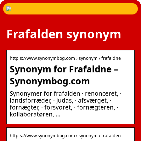
Frafalden synonym
http s://www.synonymbog.com › synonym › frafaldne
Synonym for Frafaldne –
Synonymbog.com
Synonymer for frafalden · renonceret, ·
landsforræder, · judas, · afsværget, ·
fornægter, · forsvoret, · fornægteren, ·
kollaboratøren, …
http s://www.synonymbog.com › synonym › frafalden