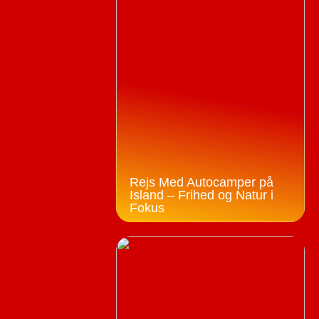
Rejs Med Autocamper på
Island – Frihed og Natur i
Fokus